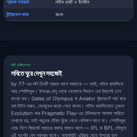
গ্রাহক সহায়তা
লাইভ চ্যাট ও ইমেইল
ইন্টারফেস ভাষা
বাংলা
লবি নেভিগেশন
লবিতে ঘুরে দেখুন সহজেই
by 77-এর লবি তিনটি প্রধান ভাগে সাজানো — স্লট, লাইভ ক্যাসিনো
আর স্পোর্টসবুক। উপরের মেনু থেকে যেকোনো বিভাগে এক ট্যাপেই চলে
যাওয়া যায়। Gates of Olympus বা Aviator খুঁজছেন? সার্চ বারে
নাম টাইপ করুন, সেকেন্ডের মধ্যে পেয়ে যাবেন। লাইভ ক্যাসিনোতে ঢুকলে
Evolution আর Pragmatic Play-এর টেবিলগুলো আলাদা সারিতে
দেখানো হয়, তাই পছন্দের টেবিল খুঁজে পেতে বেশিক্ষণ লাগে না। স্পোর্টসবুক
বেছে নিলে ক্রিকেট ম্যাচের বাজার সামনে আসে — IPL বা BPL মৌসুমে
এই অংশটা বেশ সরগরম থাকে। অ্যাকাউন্ট এরিয়ায় যেতে উপরের ডান