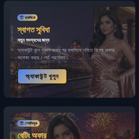
ক্যাসিনো
স্বাগত সুবিধা
নতুন সদস্যদের জন্য
অ্যাকাউন্ট খুলে প্রথম জমার পর ক্যাসিনো লবিতে বিশেষ অফার
অপেক্ষা করছে। শর্ত প্রযোজ্য।
অ্যাকাউন্ট খুলুন
স্পোর্টসবুক
বেটিং অফার