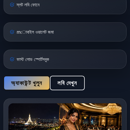
স্লট লবি ফোনে
mোবাইল ওয়ালেট জমা
ফাস্ট লোড স্পোর্টসবুক
অ্যাকাউন্ট খুলুন
লবি দেখুন