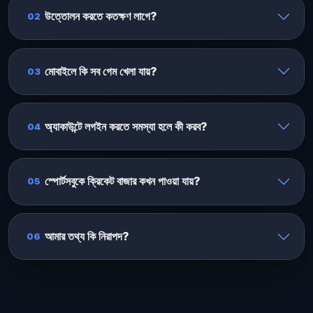
উত্তোলন করতে কতক্ষণ লাগে?
02
মোবাইলে কি সব গেম খেলা যায়?
03
অ্যাকাউন্টে লগইন করতে সমস্যা হলে কী করব?
04
স্পোর্টসবুকে ক্রিকেট বাজার কখন পাওয়া যায়?
05
আমার তথ্য কি নিরাপদ?
06