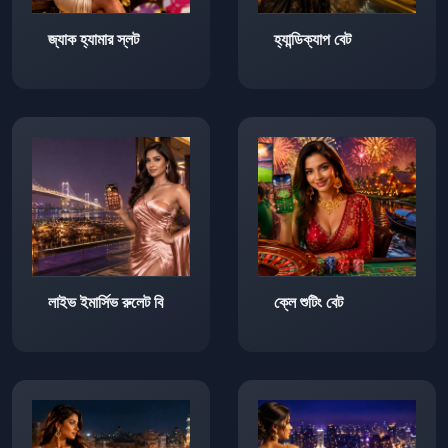
জ্যাক হ্যামার স্লট
হ্যান্ডিক্যাপ বেট
লাইভ ইমার্সিভ রুলেট বি
ক্লে শুটিং বেট