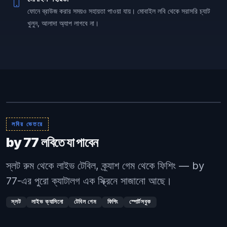
ফোনে ব্রাউজ করার সময়ও সহায়তা পাওয়া যায়। মোবাইল লবি থেকে সরাসরি চ্যাট
খুলুন, আলাদা অ্যাপ লাগবে না।
লবির ভেতরে
by 77 লবিতে যা পাবেন
স্লট রুম থেকে লাইভ টেবিল, ক্র্যাশ গেম থেকে ফিশিং — by
77-এর পুরো ক্যাটালগ এক স্ক্রিনে সাজানো আছে।
স্লট
লাইভ ক্যাসিনো
টেবিল গেম
ফিশিং
স্পোর্টসবুক