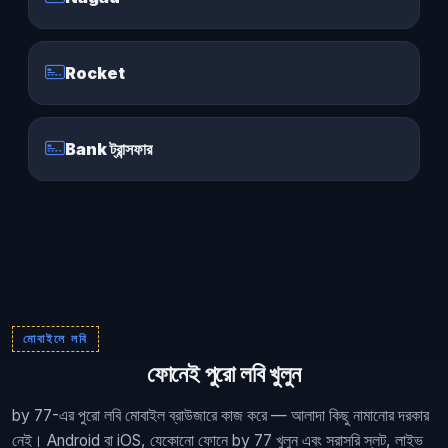
Rocket
Bank ট্রান্সফার
মোবাইলে লবি
ফোনেই পুরো লবি খুলুন
by 77-এর পুরো লবি মোবাইল ব্রাউজারে কাজ করে — আলাদা কিছু নামানোর দরকার
নেই। Android বা iOS, যেকোনো ফোনে by 77 খুলুন এবং সরাসরি স্লট, লাইভ