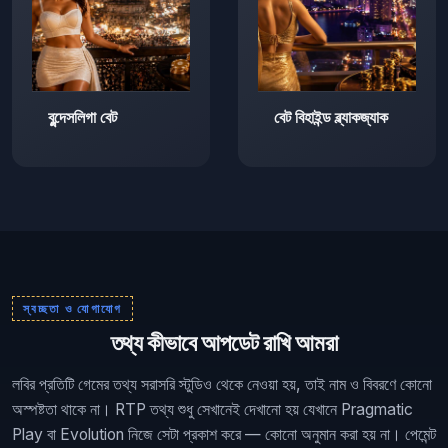
বুন্দেসলিগা বেট
বেট বিহাইন্ড ব্ল্যাকজ্যাক
স্বচ্ছতা ও যোগাযোগ
তথ্য কীভাবে আপডেট রাখি আমরা
লবির প্রতিটি গেমের তথ্য সরাসরি স্টুডিও থেকে নেওয়া হয়, তাই নাম ও বিবরণে কোনো
অস্পষ্টতা থাকে না। RTP তথ্য শুধু সেখানেই দেখানো হয় যেখানে Pragmatic
Play বা Evolution নিজে সেটা প্রকাশ করে — কোনো অনুমান করা হয় না। পেমেন্ট