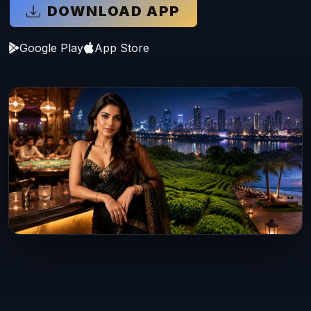
DOWNLOAD APP
Google Play
App Store