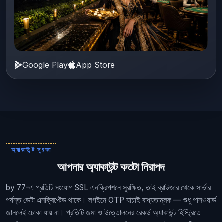
Google Play
App Store
অ্যাকাউন্ট সুরক্ষা
আপনার অ্যাকাউন্ট কতটা নিরাপদ
by 77-এ প্রতিটি সংযোগ SSL এনক্রিপশনে সুরক্ষিত, তাই ব্রাউজার থেকে সার্ভার
পর্যন্ত ডেটা এনক্রিপ্টেড থাকে। লগইনে OTP যাচাই বাধ্যতামূলক — শুধু পাসওয়ার্ড
জানলেই ঢোকা যায় না। প্রতিটি জমা ও উত্তোলনের রেকর্ড অ্যাকাউন্ট হিস্ট্রিতে