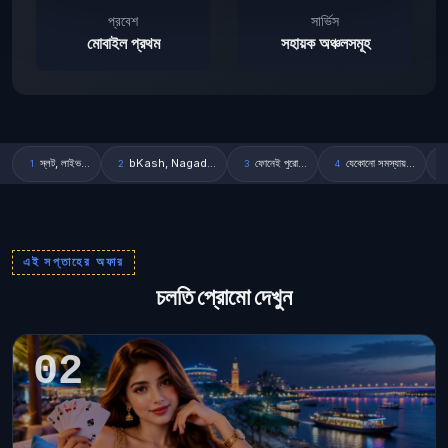
প্রবেশ
সার্ভিস
মোবাইল প্রথম
সহায়ক অঞ্চলসমূহ
স্লট, লাইভ…
bKash, Nagad…
ফোনেই পুরো…
যেকোনো সমস্যায়…
1
2
3
4
এই সপ্তাহের অফার
চলতি প্রোমো দেখুন
02